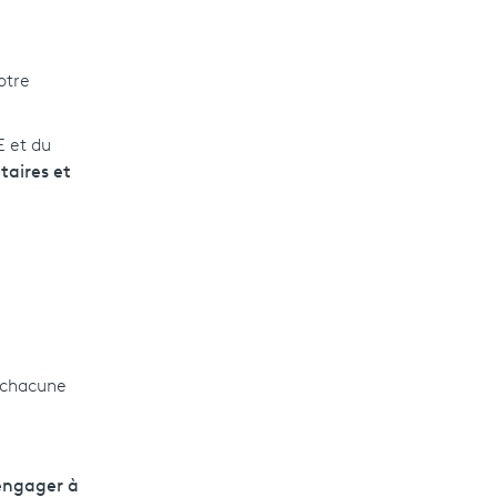
otre
E et du
taires et
, chacune
'engager à