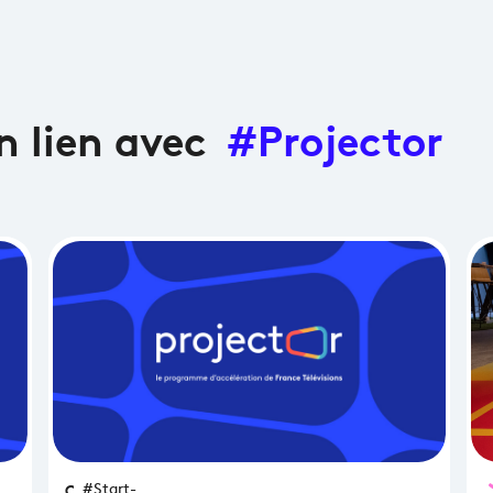
en lien avec
#Projector
Open
#Start-