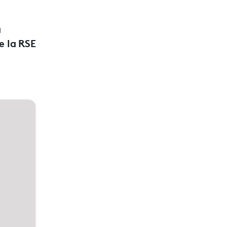
a
e la RSE