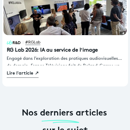
France Télévisions présentait un dispositif immersif,
pédagogique et exploratoire consacré à la Première
Guerre mondiale.
R&D
#RGLab
RG Lab 2026: IA au service de l’image
Engagé dans l’exploration des pratiques audiovisuelles
de demain, France Télévisions fait de Roland-Garros un
Lire l'article
↗
terrain d’expérimentation privilégié pour imaginer
l’avenir de la production, de la diffusion sportive et des
expériences immersives.
Nos derniers articles
sur le sujet