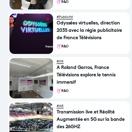
spatial computing »
R&D
#Publicité
Odyssées virtuelles, direction
2035 avec la régie publicitaire
de France Télévisions
R&D
#XR
A Roland Garros, France
Télévisions explore le tennis
immersif
R&D
#AR
Transmission live et Réalité
Augmentée en 5G sur la bande
des 26GHZ