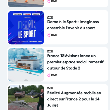
R&D
#VR
Demain le Sport : Imaginons
ensemble l’avenir du sport
R&D
#VR
France Télévisions lance un
premier espace social immersif
autour de Stade 2
R&D
#AR
Réalité Augmentée mobile en
direct sur France 2 pour le 14
Juillet