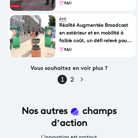
R&D
#AR
Réalité Augmentée Broadcast
en extérieur et en mobilité à
faible coût, un défi relevé pour
nos ingénieurs !
R&D
Vous souhaitez en voir plus ?
Page suivante
1
2
Nos autres
champs
d’action
L’innovation est partout