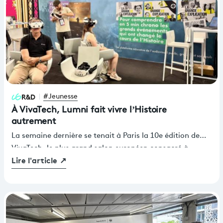
R&D
#Jeunesse
À VivaTech, Lumni fait vivre l’Histoire
autrement
La semaine dernière se tenait à Paris la 10e édition de
VivaTech, le plus grand salon européen consacré à
Lire l'article
↗
l’innovation technologique. 4 500 exposants et pas
moins de 200 000 visiteurs se sont pressés pendant
quatre jours dans les allées du Parc des expositions de la
Porte de Versailles. Au milieu des acteurs de la MedTech,
de l’AdTech, de l’AgriTech ou encore de l’AssurTech,