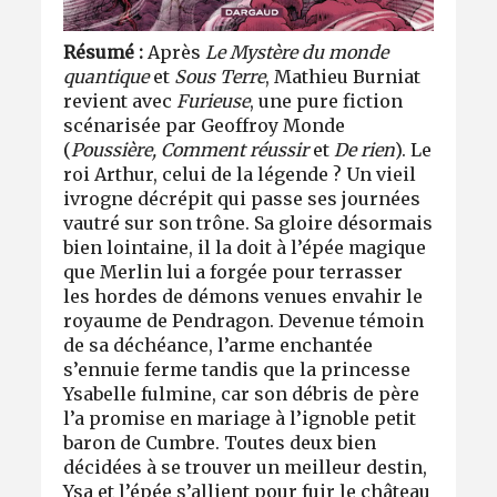
Résumé :
Après
Le Mystère du monde
quantique
et
Sous Terre
, Mathieu Burniat
revient avec
Furieuse
, une pure fiction
scénarisée par Geoffroy Monde
(
Poussière, Comment réussir
et
De rien
). Le
roi Arthur, celui de la légende ? Un vieil
ivrogne décrépit qui passe ses journées
vautré sur son trône. Sa gloire désormais
bien lointaine, il la doit à l’épée magique
que Merlin lui a forgée pour terrasser
les hordes de démons venues envahir le
royaume de Pendragon. Devenue témoin
de sa déchéance, l’arme enchantée
s’ennuie ferme tandis que la princesse
Ysabelle fulmine, car son débris de père
l’a promise en mariage à l’ignoble petit
baron de Cumbre. Toutes deux bien
décidées à se trouver un meilleur destin,
Ysa et l’épée s’allient pour fuir le château