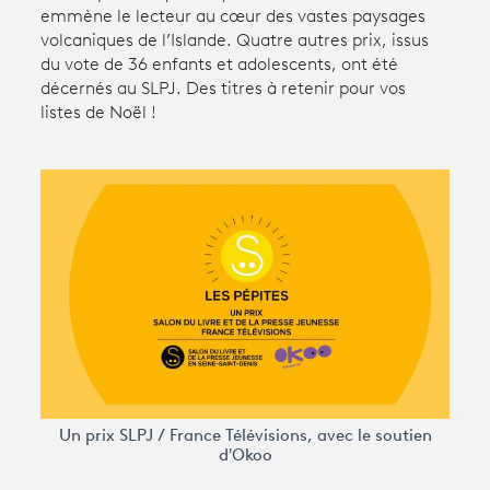
emmène le lecteur au cœur des vastes paysages
volcaniques de l’Islande. Quatre autres prix, issus
Avantages fidélité
du vote de 36 enfants et adolescents, ont été
décernés au SLPJ. Des titres à retenir pour vos
listes de Noël !
connexion
Un prix SLPJ / France Télévisions, avec le soutien
d'Okoo