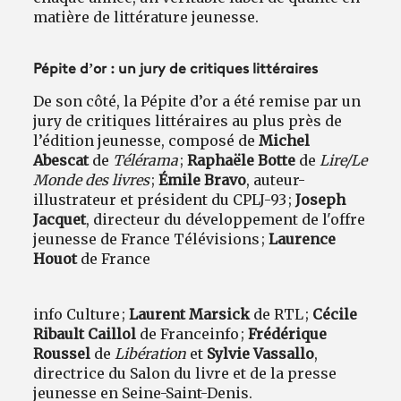
matière de littérature jeunesse.
Pépite d’or : un jury de critiques littéraires
De son côté, la Pépite d’or a été remise par un
jury de critiques littéraires au plus près de
l’édition jeunesse, composé de
Michel
Abescat
de
Télérama
;
Raphaële Botte
de
Lire/Le
Monde des livres
;
Émile Bravo
, auteur-
illustrateur et président du CPLJ-93 ;
Joseph
Jacquet
, directeur du développement de l'offre
jeunesse de France Télévisions ;
Laurence
Houot
de France
info Culture ;
Laurent Marsick
de RTL ;
Cécile
Ribault Caillol
de Franceinfo ;
Frédérique
Roussel
de
Libération
et
Sylvie Vassallo
,
directrice du Salon du livre et de la presse
jeunesse en Seine-Saint-Denis.