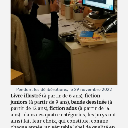
Pendant les délibérations, le 29 novembre 2022
Livre illustré
(à partir de 6 ans),
fiction
juniors
(à partir de 9 ans),
bande dessinée
(à
partir de 12 ans),
fiction ados
(à partir de 14
ans) : dans ces quatre catégories, les jurys ont
ainsi fait leur choix, qui constitue, comme
chaque année, un véritable label de qualité en