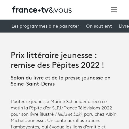
Rechercher
Les programmes à ne pas rater
On soutient
Livre
Festivals
Prix littéraire jeunesse :
Creators
remise des Pépites 2022 !
À la une
Salon du livre et de la presse jeunesse en
Seine-Saint-Denis
Participer et assister à une émission
À votre écoute
L’auteure jeunesse Marine Schneider a reçu ce
matin la Pépite d’or SLPJ/France Télévisions 2022
Productions et innovation
pour son livre illustré
Hekla et Laki
, paru chez Albin
Michel Jeunesse. Un conte aux illustrations
Programme
tv
flamboyantes, qui évoque les liens d’amitié et