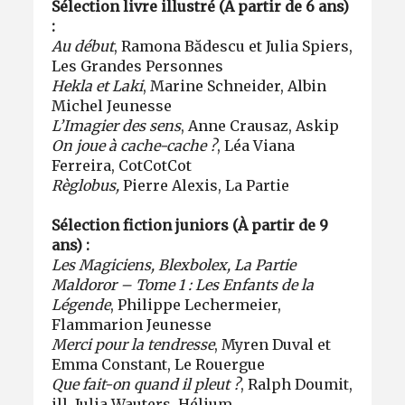
Sélection livre illustré (À partir de 6 ans)
:
Au début
, Ramona Bădescu et Julia Spiers,
Les Grandes Personnes
Hekla et Laki
, Marine Schneider, Albin
Michel Jeunesse
L’Imagier des sens
, Anne Crausaz, Askip
On joue à cache-cache ?
, Léa Viana
Ferreira, CotCotCot
Règlobus,
Pierre Alexis, La Partie
Sélection fiction juniors (À partir de 9
ans) :
Les Magiciens, Blexbolex, La Partie
Maldoror – Tome 1 : Les Enfants de la
Légende
, Philippe Lechermeier,
Flammarion Jeunesse
Merci pour la tendresse
, Myren Duval et
Emma Constant, Le Rouergue
Que fait-on quand il pleut ?
, Ralph Doumit,
ill. Julia Wauters, Hélium