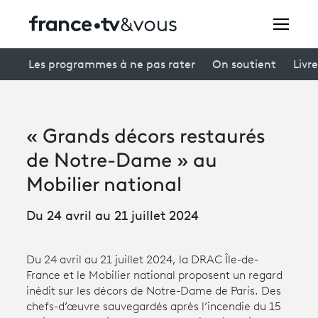
Rechercher
Les programmes à ne pas rater
On soutient
Livre
Festivals
« Grands décors restaurés
Creators
de Notre-Dame » au
À la une
Mobilier national
Participer et assister à une émission
Du 24 avril au 21 juillet 2024
À votre écoute
Du 24 avril au 21 juillet 2024, la DRAC Île-de-
Productions et innovation
France et le Mobilier national proposent un regard
inédit sur les décors de Notre-Dame de Paris. Des
Programme
tv
chefs-d’œuvre sauvegardés après l’incendie du 15