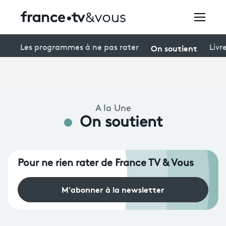
Rechercher
On soutient
Les programmes à ne pas rater
Livr
Festivals
A la Une
Creators
On soutient
À la une
Participer et assister à une émission
Pour ne rien rater de France TV & Vous
À votre écoute
M'abonner à la newsletter
Productions et innovation