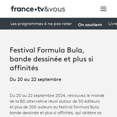
Rechercher
On soutient
Les programmes à ne pas rater
Livr
Festivals
Festival Formula Bula,
Creators
bande dessinée et plus si
À la une
affinités
Participer et assister à une émission
Du 20 au 22 septembre
À votre écoute
Du 20 au 22 septembre 2024, retrouvez le monde
Productions et innovation
de la BD alternative réuni autour de 50 éditeurs
et plus de 200 auteurs au festival Formula Bula,
Programme
tv
bande dessinée et plus si affinités, qui célèbre sa