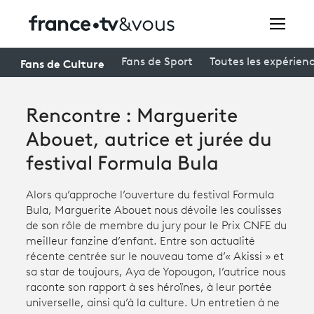
Rechercher
Fans de Culture
Fans de Sport
Toutes les expérien
Rencontre : Marguerite
Festivals
Abouet, autrice et jurée du
Creators
festival Formula Bula
À la une
Alors qu’approche l’ouverture du festival Formula
Participer et assister à une émission
Bula, Marguerite Abouet nous dévoile les coulisses
de son rôle de membre du jury pour le Prix CNFE du
À votre écoute
meilleur fanzine d’enfant. Entre son actualité
récente centrée sur le nouveau tome d’« Akissi » et
Productions et innovation
sa star de toujours, Aya de Yopougon, l’autrice nous
raconte son rapport à ses héroïnes, à leur portée
Programme
tv
universelle, ainsi qu’à la culture. Un entretien à ne