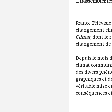
1. Rassembler le
France Télévisio
changement clim
Climat
, dont le
changement de 
Depuis le mois d
climat communiq
des divers phén
graphiques et de
véritable mise e
conséquences et 