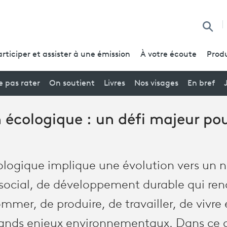
Reche
articiper et assister à une émission
À votre écoute
Produ
 pas rater
On soutient
Livres
Nos visages
En bref
n écologique : un défi majeur po
cologique implique une évolution vers un
ocial, de développement durable qui reno
mmer, de produire, de travailler, de vivr
ands enjeux environnementaux. Dans ce c