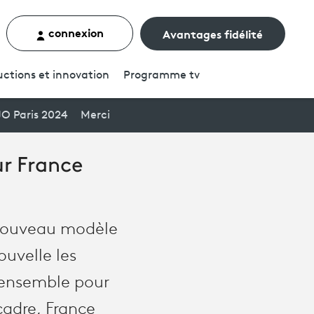
connexion
Avantages fidélité
rcher un contenu
ctions et innovation
Programme
tv
JO Paris 2024
Merci
ur France
 nouveau modèle
uvelle les
e ensemble pour
adre, France