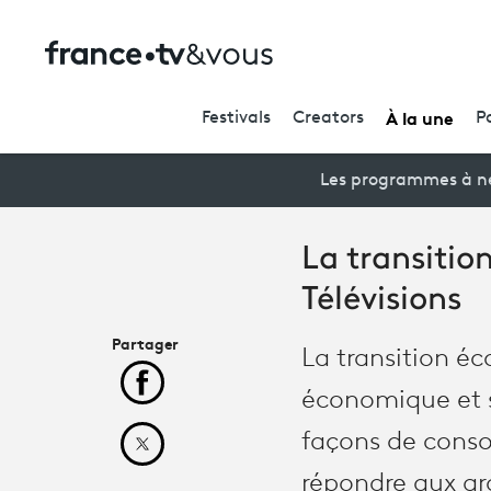
À la une
Festivals
Creators
P
Les programmes à ne
La transitio
Télévisions
Partager
La transition é
Partager cet article sur Facebook
économique et s
façons de conso
Partager cet article sur X
répondre aux gr