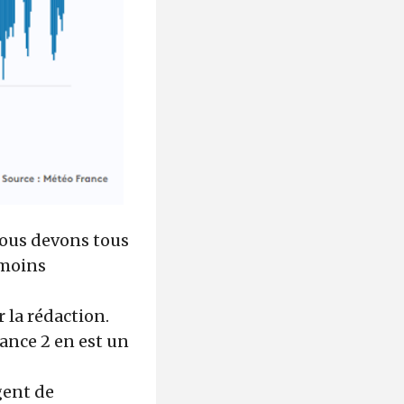
nous devons tous
 moins
r la rédaction.
rance 2 en est un
gent de