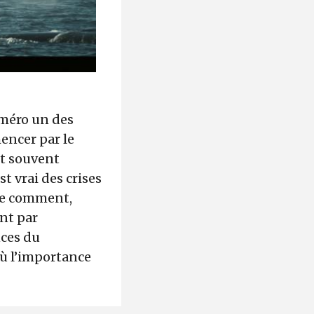
uméro un des
encer par le
nt souvent
t vrai des crises
dre comment,
ant par
nces du
où l’importance