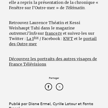
elle a repris la présentation de la chronique «
Fenêtre sur l’Outre-mer » de
Télématin
.
Retrouvez Laurence Théatin et Kessi
Weishaupt Tahi dans le magazine
outremer.l’info
sur
france.tv
et suivez-les sur
ère
Twitter :
La 1
/ Facebook :
KWT
et le
portail
des Outre-mer
Découvrez les portraits des autres visages de
France Télévisions
Partager
Partager cet article sur Face
Partager cet article sur
Publié par Diane Ermel, Cyrille Latour et Fanta