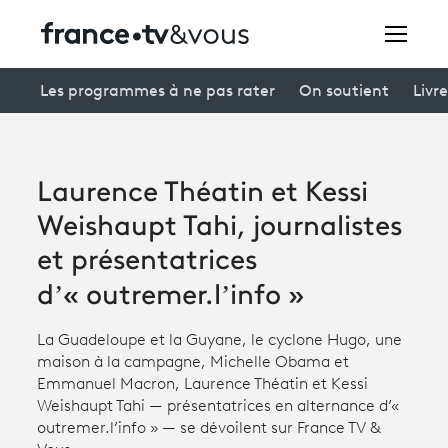
Rechercher
Les programmes à ne pas rater
On soutient
Livre
Festivals
Laurence Théatin et Kessi
Creators
Weishaupt Tahi, journalistes
À la une
et présentatrices
d’« outremer.l’info »
Participer et assister à une émission
À votre écoute
La Guadeloupe et la Guyane, le cyclone Hugo, une
maison à la campagne, Michelle Obama et
Productions et innovation
Emmanuel Macron, Laurence Théatin et Kessi
Weishaupt Tahi — présentatrices en alternance d’«
Programme
tv
outremer.l’info » — se dévoilent sur France TV &