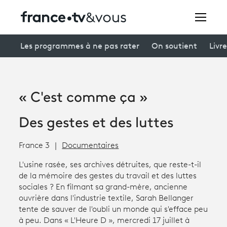
Rechercher
Les programmes à ne pas rater
On soutient
Livre
Festivals
« C'est comme ça »
Creators
Des gestes et des luttes
À la une
France 3
Documentaires
Participer et assister à une émission
L'usine rasée, ses archives détruites, que reste-t-il
À votre écoute
de la mémoire des gestes du travail et des luttes
sociales ? En filmant sa grand-mère, ancienne
Productions et innovation
ouvrière dans l'industrie textile, Sarah Bellanger
tente de sauver de l'oubli un monde qui s'efface peu
Programme
tv
à peu. Dans « L'Heure D », mercredi 17 juillet à