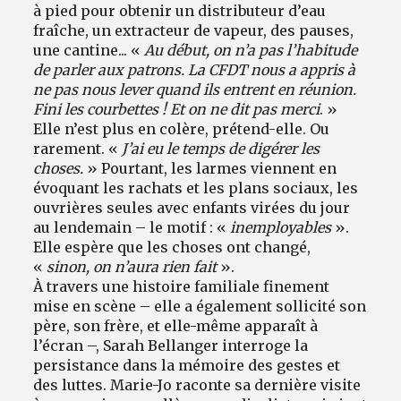
à pied pour obtenir un distributeur d’eau
fraîche, un extracteur de vapeur, des pauses,
une cantine... «
Au début, on n’a pas l’habitude
de parler aux patrons. La CFDT nous a appris à
ne pas nous lever quand ils entrent en réunion.
Fini les courbettes ! Et on ne dit pas merci
. »
Elle n’est plus en colère, prétend-elle. Ou
rarement. «
J’ai eu le temps de digérer les
choses.
» Pourtant, les larmes viennent en
évoquant les rachats et les plans sociaux, les
ouvrières seules avec enfants virées du jour
au lendemain – le motif : «
inemployables
».
Elle espère que les choses ont changé,
«
sinon, on n’aura rien fait
».
À travers une histoire familiale finement
mise en scène – elle a également sollicité son
père, son frère, et elle-même apparaît à
l’écran –, Sarah Bellanger interroge la
persistance dans la mémoire des gestes et
des luttes. Marie-Jo raconte sa dernière visite