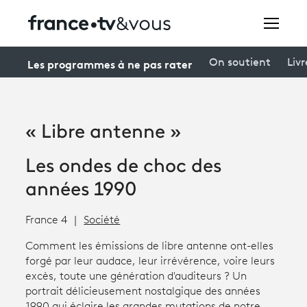
Rechercher
Les programmes à ne pas rater
On soutient
Livr
Festivals
« Libre antenne »
Creators
Les ondes de choc des
À la une
années 1990
Participer et assister à une émission
France 4
Société
À votre écoute
Comment les émissions de libre antenne ont-elles
forgé par leur audace, leur irrévérence, voire leurs
Productions et innovation
excès, toute une génération d'auditeurs ? Un
portrait délicieusement nostalgique des années
Programme
tv
1990 qui éclaire les grandes mutations de notre