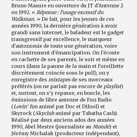
Bruno Masure en ouverture du JT d'Antenne 2
en 1992. «
Réponse : l'usage excessif du
Walkman.
» De fait, pour les jeunes de ces
années 1990, la dernière génération à avoir
grandi sans internet, le baladeur est le gadget
transgressif par excellence, le marqueur
d'autonomie de toute une génération, voire
son instrument d'émancipation. On l'écoute
en cachette de ses parents, le soir et même en
cours (dans la paume de la main et l'oreillette
discrètement coincée sous le pull), on y
enregistre des
mixtapes
de ses morceaux
préférés (on ne parlait pas encore de
playlist
)
et, surtout, on s'y repasse, en boucle, les
émissions de libre antenne de Fun Radio
(
Lovin' fun
animé par Doc et Difool) et
Skyrock (
Skyclub
animé par Tabatha Cash).
Réalisé par deux anciens ados des années
1990, Abel Mestre (journaliste au
Monde
) et
Jérémy Michalak (producteur indépendant),