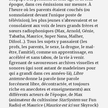
époque, dans ces émissions sur mesure. À
l'heure où les parents étaient couchés (ou
somnolaient devant l'unique poste de
télévision), les plus jeunes s'abreuvaient et se
consolaient aux voix de leurs grands frères et
sœurs radiophoniques (Max, Arnold, Génie,
Tabatha, Maurice, Super Nana, Malher,
Difool…). Tous les sujets y passaient (les
profs, les parents, le sexe, la drogue, le mal-
être, l'amitié), comme un apprentissage, en
accéléré et sans tabou, de la vie à venir.
Égrenant de savoureuses archives visuelles et
sonores (qui sont autant de madeleines pour
qui a grandi dans ces années-là),
Libre
antenne
donne la parole (une parole
forcément libre, décontractée, et toujours
riche en anecdotes et enseignements) aux
différents acteurs de l'époque, de Max
(animateur du cultissime
Star
System
sur Fun
Radio) et Maurice (
Maurice est ici
sur Skyrock)