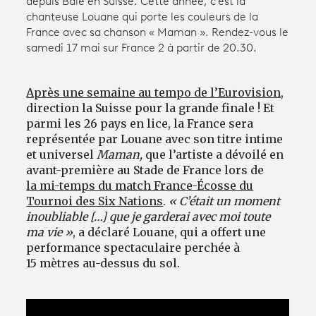
depuis Bâle
en Suisse. Cette année, c’est la
chanteuse Louane qui porte les couleurs de la
France avec sa chanson « Maman ». Rendez-vous le
Avantages fidélité
samedi 17 mai sur France 2 à partir de 20.30.
connexion
Après une semaine au tempo de l’Eurovision
,
direction la Suisse pour la grande finale ! Et
parmi les 26 pays en lice, la France sera
représentée par Louane avec son titre intime
et universel
Maman,
que l’artiste a dévoilé en
avant-première au Stade de France lors de
la mi-temps du match France-Écosse du
Tournoi des Six Nations
.
« C’était un moment
inoubliable […] que je garderai avec moi toute
ma vie »
, a déclaré Louane, qui a offert une
performance spectaculaire perchée à
15 mètres au-dessus du sol.