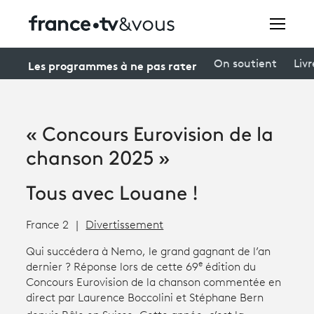
Rechercher
Les programmes à ne pas rater
On soutient
Livr
Festivals
« Concours Eurovision de la
Creators
chanson 2025 »
À la une
Tous avec Louane !
Participer et assister à une émission
France 2
Divertissement
À votre écoute
Qui succédera à Nemo, le grand gagnant de l’an
e
dernier ? Réponse lors de cette 69
édition du
Productions et innovation
Concours Eurovision de la chanson commentée en
direct par Laurence Boccolini et Stéphane Bern
Programme
tv