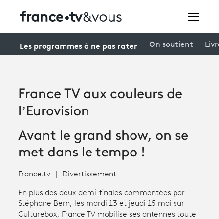
Rechercher
Les programmes à ne pas rater
On soutient
Livr
Festivals
France TV aux couleurs de
Creators
l’Eurovision
À la une
Avant le grand show, on se
Participer et assister à une émission
met dans le tempo !
À votre écoute
France.tv
Divertissement
Productions et innovation
En plus des deux demi-finales commentées par
Stéphane Bern, les mardi 13 et jeudi 15 mai sur
Programme
tv
Culturebox, France TV mobilise ses antennes toute