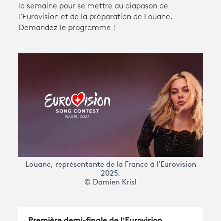
la semaine pour se mettre au diapason de
l’Eurovision et de la préparation de Louane.
Demandez le programme !
Avantages fidélité
connexion
Louane, représentante de la France à l’Eurovision
2025.
© Damien Krisl
Première demi-finale de l’Eurovision