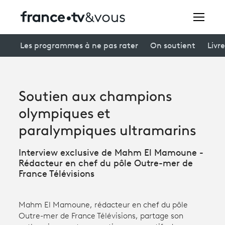
Rechercher
Les programmes à ne pas rater
On soutient
Livre
Festivals
Soutien aux champions
Creators
olympiques et
À la une
paralympiques ultramarins
Participer et assister à une émission
Interview exclusive de Mahm El Mamoune -
Rédacteur en chef du pôle Outre-mer de
À votre écoute
France Télévisions
Productions et innovation
Mahm El Mamoune, rédacteur en chef du pôle
Programme
tv
Outre-mer de France Télévisions, partage son