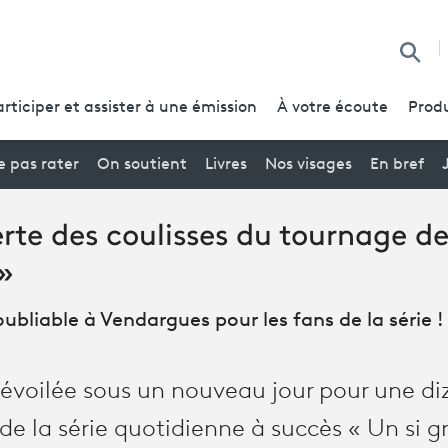
Reche
articiper et assister à une émission
À votre écoute
Produ
 pas rater
On soutient
Livres
Nos visages
En bref
rte des coulisses du tournage de
»
ubliable à Vendargues pour les fans de la série !
dévoilée sous un nouveau jour pour une di
de la série quotidienne à succès « Un si gr