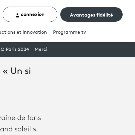
connexion
Avantages fidélité
rcher un contenu
ctions et innovation
Programme
tv
JO Paris 2024
Merci
 « Un si
zaine de fans
and soleil ».