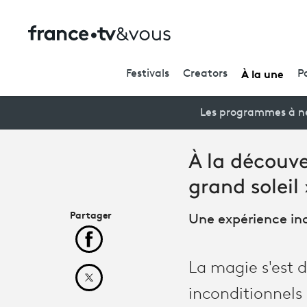
À la une
Festivals
Creators
P
Les programmes à ne
À la découve
grand soleil 
Partager
Une expérience ino
Partager cet article sur Facebook
La magie s'est 
Partager cet article sur X
inconditionnels 