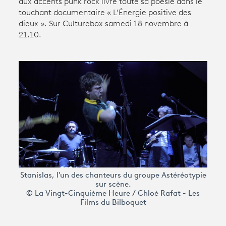
aux accents punk rock livre toute sa poésie dans le
touchant documentaire « L’Énergie positive des
dieux ». Sur Culturebox samedi 18 novembre à
Avantages fidélité
21.10.
connexion
Stanislas, l'un des chanteurs du groupe Astéréotypie
sur scène.
© La Vingt-Cinquième Heure / Chloé Rafat - Les
Films du Bilboquet