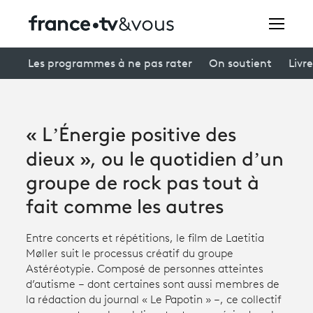
Rechercher
Les programmes à ne pas rater
On soutient
Livre
Festivals
« L’Énergie positive des
Creators
dieux », ou le quotidien d’un
À la une
groupe de rock pas tout à
fait comme les autres
Participer et assister à une émission
À votre écoute
Entre concerts et répétitions, le film de Laetitia
Møller suit le processus créatif du groupe
Productions et innovation
Astéréotypie. Composé de personnes atteintes
d’autisme – dont certaines sont aussi membres de
Programme
tv
la rédaction du journal « Le Papotin » –, ce collectif