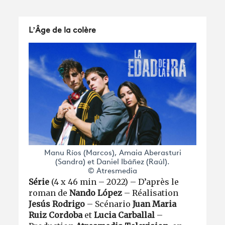
L’Âge de la colère
Manu Ríos (Marcos), Amaia Aberasturi
(Sandra) et Daniel Ibáñez (Raúl).
© Atresmedia
Série
(4 x 46 min – 2022) – D’après le
roman de
Nando López
– Réalisation
Jesús Rodrigo
– Scénario
Juan Maria
Ruiz Cordoba
et
Lucia Carballal
–