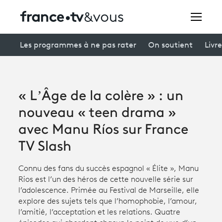
Rechercher
Les programmes à ne pas rater
On soutient
Livre
Festivals
« L’Âge de la colère » : un
Creators
nouveau « teen drama »
À la une
avec Manu Ríos sur France
TV Slash
Participer et assister à une émission
À votre écoute
Connu des fans du succès espagnol « Élite », Manu
Rios est l’un des héros de cette nouvelle série sur
Productions et innovation
l’adolescence. Primée au Festival de Marseille, elle
explore des sujets tels que l’homophobie, l’amour,
Programme
tv
l’amitié, l’acceptation et les relations. Quatre