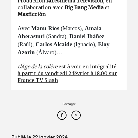
Production
Atresmedia Television
, en
collaboration avec
Big Bang Media
et
Masficción
Avec
Manu Ríos
(Marcos),
Amaia
Aberasturi
(Sandra),
Daniel Ibáñez
(Raúl),
Carlos Alcaide
(Ignacio),
Eloy
Azorin
(Álvaro)…
L’Âge de la colère
est à voir en intégralité
à partir du vendredi 2 février à 18.00 sur
France TV Slash
Partager
Partager cet article sur Face
Partager cet article sur
Publié le 29 janvier 2024