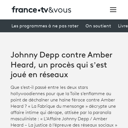
Rechercher
Les programmes à ne pas rater
On soutient
Livre
Festivals
Johnny Depp contre Amber
Creators
Heard, un procès qui s’est
À la une
joué en réseaux
Participer et assister à une émission
Que s’est-il passé entre les deux stars
hollywoodiennes pour que la Toile s’enflamme au
À votre écoute
point de déchaîner une haine féroce contre Amber
Heard ? « La Fabrique du mensonge » décrypte une
Productions et innovation
affaire intime qui dérape, attisée par la paranoïa
masculiniste : « L’Affaire Johnny Depp / Amber
Programme
tv
Heard – La justice à l’épreuve des réseaux sociaux »