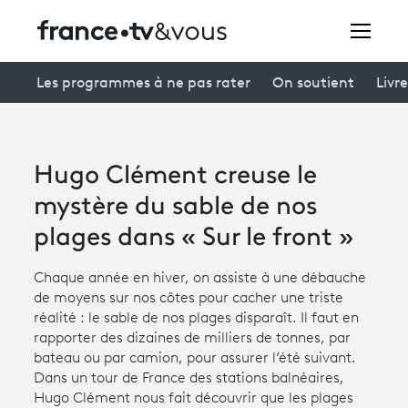
Rechercher
Les programmes à ne pas rater
On soutient
Livre
Festivals
Hugo Clément creuse le
Creators
mystère du sable de nos
À la une
plages dans « Sur le front »
Participer et assister à une émission
Chaque année en hiver, on assiste à une débauche
de moyens sur nos côtes pour cacher une triste
À votre écoute
réalité : le sable de nos plages disparaît. Il faut en
rapporter des dizaines de milliers de tonnes, par
Productions et innovation
bateau ou par camion, pour assurer l’été suivant.
Dans un tour de France des stations balnéaires,
Programme
tv
Hugo Clément nous fait découvrir que les plages