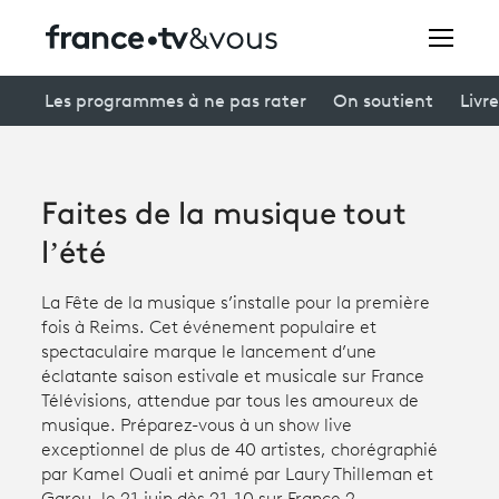
Rechercher
Les programmes à ne pas rater
On soutient
Livre
Festivals
Faites de la musique tout
Creators
l’été
À la une
La Fête de la musique s’installe pour la première
fois à Reims. Cet événement populaire et
Participer et assister à une émission
spectaculaire marque le lancement d’une
éclatante saison estivale et musicale sur France
À votre écoute
Télévisions, attendue par tous les amoureux de
musique. Préparez-vous à un show live
Productions et innovation
exceptionnel de plus de 40 artistes, chorégraphié
Programme
tv
par Kamel Ouali et animé par Laury Thilleman et