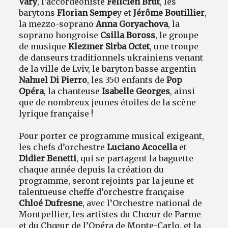
Vary
, l’accordéoniste
Félicien Brut
, les
barytons
Florian Sempe
y et
Jérôme Boutillier
,
la mezzo-soprano
Anna Goryachova
, la
soprano hongroise
Csilla Boross
, le groupe
de musique
Klezmer Sirba Octet
, une troupe
de danseurs traditionnels ukrainiens venant
de la ville de Lviv, le baryton basse argentin
Nahuel Di Pierro
, les 350 enfants de
Pop
Opéra
, la chanteuse
Isabelle Georges
, ainsi
que de nombreux jeunes étoiles de la scène
lyrique française !
Pour porter ce programme musical exigeant,
les chefs d’orchestre
Luciano Acocella
et
Didier Benetti
, qui se partagent la baguette
chaque année depuis la création du
programme, seront rejoints par la jeune et
talentueuse cheffe d’orchestre française
Chloé Dufresne
, avec l’Orchestre national de
Montpellier, les artistes du Chœur de Parme
et du Chœur de l’Opéra de Monte-Carlo, et la