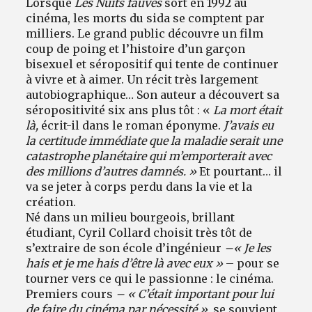
Lorsque
Les Nuits fauves
sort en 1992 au
cinéma, les morts du sida se comptent par
milliers. Le grand public découvre un film
coup de poing et l’histoire d’un garçon
bisexuel et séropositif qui tente de continuer
à vivre et à aimer. Un récit très largement
autobiographique… Son auteur a découvert sa
séropositivité six ans plus tôt : «
La mort était
là,
écrit-il dans le roman éponyme.
J’avais eu
la certitude immédiate que la maladie serait une
catastrophe planétaire qui m’emporterait avec
des millions d’autres damnés. »
Et pourtant… il
va se jeter à corps perdu dans la vie et la
création.
Né dans un milieu bourgeois, brillant
étudiant, Cyril Collard choisit très tôt de
s’extraire de son école d’ingénieur
–
« Je les
hais et je me hais d’être là avec eux »
– pour se
tourner vers ce qui le passionne : le cinéma.
Premiers cours
–
« C’était important pour lui
de faire du cinéma par nécessité »,
se souvient