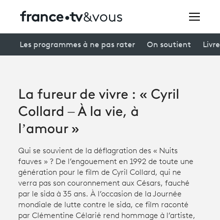
Rechercher
Les programmes à ne pas rater
On soutient
Livre
Festivals
La fureur de vivre : « Cyril
Creators
Collard – À la vie, à
À la une
l’amour »
Participer et assister à une émission
Qui se souvient de la déflagration des « Nuits
fauves » ? De l’engouement en 1992 de toute une
À votre écoute
génération pour le film de Cyril Collard, qui ne
verra pas son couronnement aux Césars, fauché
Productions et innovation
par le sida à 35 ans. À l’occasion de la Journée
mondiale de lutte contre le sida, ce film raconté
Programme
tv
par Clémentine Célarié rend hommage à l’artiste,