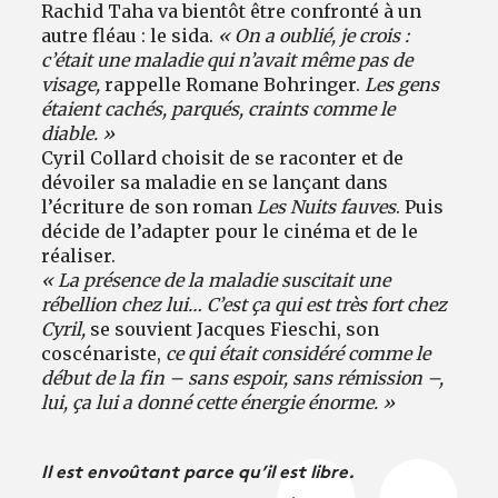
Rachid Taha va bientôt être confronté à un
autre fléau : le sida.
« On a oublié, je crois :
c’était une maladie qui n’avait même pas de
visage,
rappelle Romane Bohringer.
Les gens
étaient cachés, parqués, craints comme le
diable. »
Cyril Collard choisit de se raconter et de
dévoiler sa maladie en se lançant dans
l’écriture de son roman
Les Nuits fauves
. Puis
décide de l’adapter pour le cinéma et de le
réaliser.
« La présence de la maladie suscitait une
rébellion chez lui… C’est ça qui est très fort chez
Cyril,
se souvient Jacques Fieschi, son
coscénariste,
ce qui était considéré comme le
début de la fin
–
sans espoir, sans rémission
–,
lui, ça lui a donné cette énergie énorme. »
Il est envoûtant parce qu’il est libre.