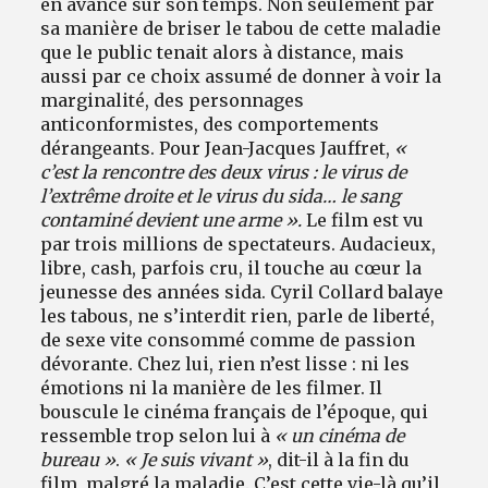
en avance sur son temps. Non seulement par
sa manière de briser le tabou de cette maladie
que le public tenait alors à distance, mais
aussi par ce choix assumé de donner à voir la
marginalité, des personnages
anticonformistes, des comportements
dérangeants. Pour Jean-Jacques Jauffret,
«
c’est la rencontre des deux virus : le virus de
l’extrême droite et le virus du sida… le sang
contaminé devient une arme ».
Le film est vu
par trois millions de spectateurs. Audacieux,
libre, cash, parfois cru, il touche au cœur la
jeunesse des années sida. Cyril Collard balaye
les tabous, ne s’interdit rien, parle de liberté,
de sexe vite consommé comme de passion
dévorante. Chez lui, rien n’est lisse : ni les
émotions ni la manière de les filmer. Il
bouscule le cinéma français de l’époque, qui
ressemble trop selon lui à
« un cinéma de
bureau »
.
« Je suis vivant »
, dit-il à la fin du
film, malgré la maladie. C’est cette vie-là qu’il