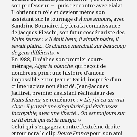
son professeur
–
; puis rencontre avec Pialat.
Il obtient un rôle et devient même son
assistant sur le tournage d’
À nos amours
,
avec
Sandrine Bonnaire. Il y fera la connaissance
de Jacques Fieschi, son futur coscénariste des
Nuits fauves
:
« Il était beau, il aimait plaire, il
savait plaire… Ce charme marchait sur beaucoup
de gens différents. »
En 1988, il réalise son premier court-
métrage,
Alger la blanche
, qui reçoit de
nombreux prix : une histoire d’amour
impossible entre Jean et Farid, inspirée d’un
crime raciste non élucidé. Jean-Jacques
Jauffret, premier assistant réalisateur des
Nuits fauves
,
se remémore :
« Là, j’ai eu un vrai
choc : il y avait une singularité qui était assez
incroyable, avec une liberté… On est toujours sur
ce fil étroit qui est la marge. »
Celui qui s’engagera contre l’extrême droite
et tournera le clip
Douce France
pour son ami