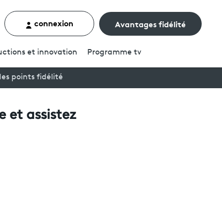
connexion
Avantages fidélité
rcher un contenu
ctions et innovation
Programme
tv
es points fidélité
re et assistez