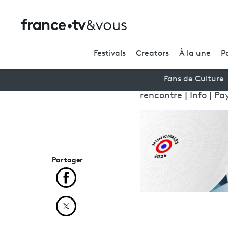
Festivals
Creators
À la une
P
Fans de Culture
rencontre | Info | Pa
Partager
Partager cet article sur Facebook
Partager cet article sur X