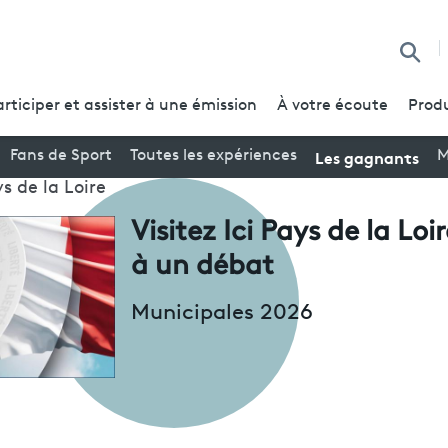
Reche
articiper et assister à une émission
À votre écoute
Produ
Les gagnants
Fans de Sport
Toutes les expériences
M
ys de la Loire
Visitez Ici Pays de la Loi
à un débat
Municipales 2026