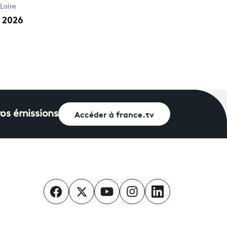
 Loire
 2026
Accéder à france.tv
vos émissions