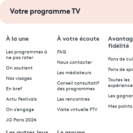
Votre programme TV
À la une
À votre écoute
Avantag
fidélité
Les programmes à
FAQ
ne pas rater
Fans de cu
Nous contacter
On soutient
Fans de sp
Les médiateurs
Nos visages
Toutes les
Conseil consultatif
expérience
En bref
des programmes
Les gagna
Actu Festivals
Les rencontres
Mes points 
On s'engage
Visite virtuelle FTV
JO Paris 2024
Les autres jeux
Le groupe