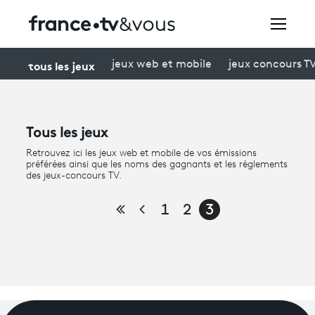
Rechercher
tous les jeux
jeux web et mobile
jeux concours T
Festivals
- Page 3
Tous les jeux
Creators
Retrouvez ici les jeux web et mobile de vos émissions
préférées ainsi que les noms des gagnants et les règlements
À la une
des jeux-concours TV.
Participer et assister à une émission
Première page
Page précédente
1
2
3
À votre écoute
Productions et innovation
Programme
tv