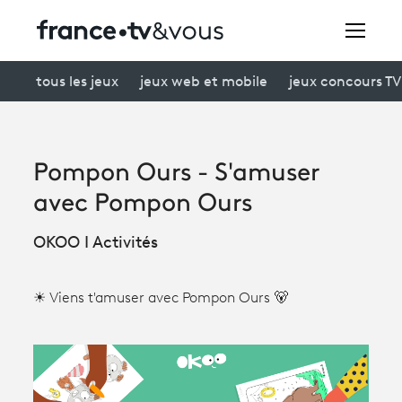
Rechercher
tous les jeux
jeux web et mobile
jeux concours TV
Festivals
Pompon Ours - S'amuser
Creators
avec Pompon Ours
À la une
OKOO I Activités
Participer et assister à une émission
☀ Viens t'amuser avec Pompon Ours 🐻
À votre écoute
Productions et innovation
Programme
tv