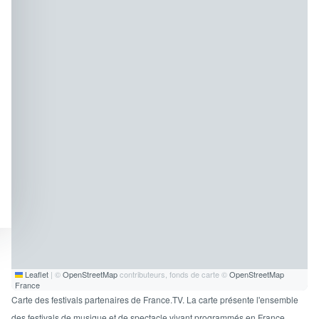
Programme
tv
Avantages fidélité
connexion
Leaflet
|
©
OpenStreetMap
contributeurs, fonds de carte ©
OpenStreetMap
France
Carte des festivals partenaires de France.TV. La carte présente l'ensemble
des festivals de musique et de spectacle vivant programmés en France.