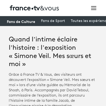
Rechercher
Fans de Culture
Fans de Sport
Toutes les expérien
Quand l’intime éclaire
Festivals
l’histoire : l’exposition
Creators
« Simone Veil. Mes sœurs et
À la une
moi »
Participer et assister à une émission
Grâce à France TV & Vous, des visiteurs ont
À votre écoute
découvert l’exposition « Simone Veil. Mes sœurs et
moi » lors d’une visite guidée au Mémorial de la
Productions et innovation
Shoah, à Paris. Accompagnés par David Teboul,
commissaire de l’exposition, ils ont parcouru
Programme
tv
l’histoire intime de la famille Jacob, de