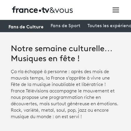
Rechercher
Fans de Culture
Fans de Sport
Toutes les expérien
Notre semaine culturelle…
Festivals
Musiques en fête !
Creators
Ça n'a échappé à personne : après des mois de
À la une
mauvais temps, la France s’apprête à vivre une
Fête de la musique inoubliable et libératrice !
Participer et assister à une émission
France Télévisions accompagne le mouvement et
nous propose une programmation riche en
À votre écoute
découvertes, mais surtout généreuse en émotions.
Rock, variété, metal, soul, pop, jazz ou encore
Productions et innovation
musique du monde : on est servi !
Programme
tv