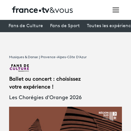
Rechercher
Fans de Culture
Fans de Sport
Toutes les expérien
Festivals
Musiques & Danse | Provence-Alpes-Côte D’Azur
Creators
À la une
Ballet ou concert : choisissez
Participer et assister à une émission
votre expérience !
Les Chorégies d'Orange 2026
À votre écoute
Productions et innovation
Programme
tv