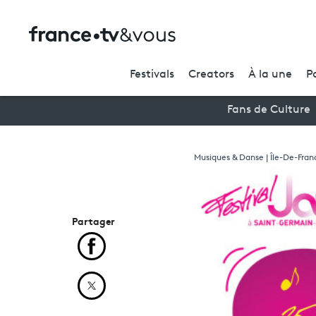
Festivals
Creators
À la une
P
Fans de Culture
Musiques & Danse | Île-De-Fran
Partager
Partager cet article sur Facebook
Partager cet article sur X