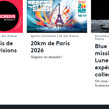
le-De-France
Sports | Invitation | Île-De-France
Documenta
France
is de
20km de Paris
Blue
visions
2026
missi
Gagnez un dossard !
Lune
expé
colle
On vous 
Sciences 