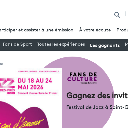
Reche
articiper et assister à une émission
À votre écoute
Produ
Les gagnants
Fans de Sport
Toutes les expériences
M
ce
Gagnez des invit
Festival de Jazz à Saint