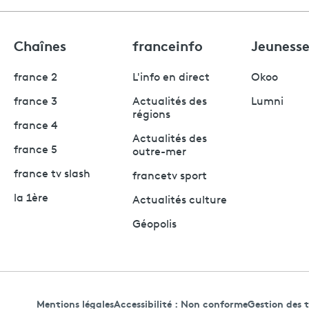
Chaînes
franceinfo
Jeuness
france 2
L'info en direct
Okoo
france 3
Actualités des
Lumni
régions
france 4
Actualités des
france 5
outre-mer
france tv slash
francetv sport
la 1ère
Actualités culture
Géopolis
Mentions légales
Accessibilité : Non conforme
Gestion des 