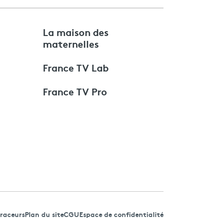
e
La maison des
maternelles
France TV Lab
France TV Pro
traceurs
Plan du site
CGU
Espace de confidentialité