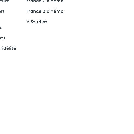
lture
France 2 cinéma
ort
France 3 cinéma
V Studios
s
nts
fidélité