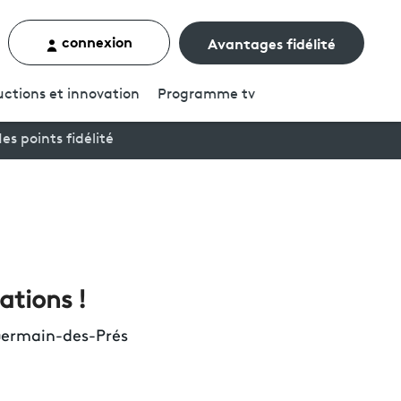
connexion
Avantages fidélité
rcher un contenu
ctions et innovation
Programme
tv
es points fidélité
ations !
-Germain-des-Prés