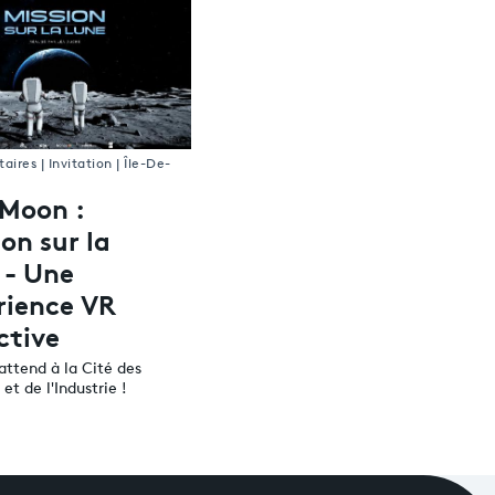
ires | Invitation | Île-De-
 Moon :
on sur la
 - Une
rience VR
ctive
attend à la Cité des
et de l'Industrie !