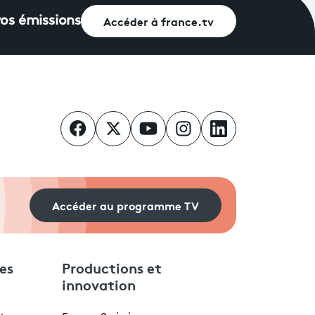
Accéder à france.tv
vos émissions
Accéder au programme TV
es
Productions et
innovation