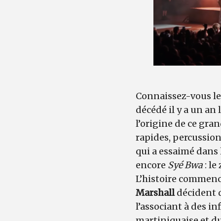
Connaissez-vous le
décédé il y a un an 
l’origine de ce gr
rapides, percussio
qui a essaimé dans 
encore
Syé Bwa
: le
L’histoire commenc
Marshall
décident d
l’associant à des in
martiniquaise et du