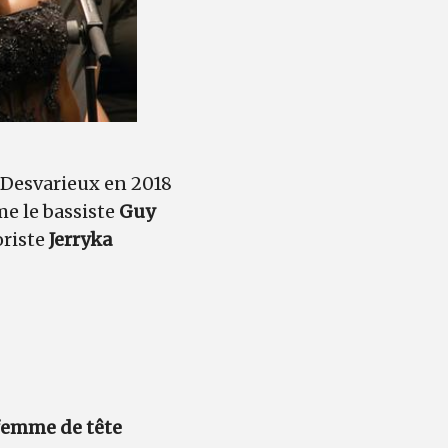
b Desvarieux en 2018
e le bassiste
Guy
oriste
Jerryka
 femme de tête