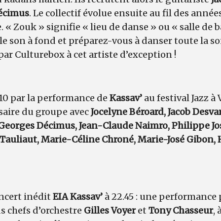
écimus
. Le collectif évolue ensuite au fil des année
 « Zouk » signifie « lieu de danse » ou « salle de b
le son à fond et préparez-vous à danser toute la s
r Culturebox à cet artiste d’exception !
10 par la performance de
Kassav’
au festival Jazz à
saire du groupe avec
Jocelyne Béroard, Jacob Desva
 Georges Décimus, Jean-Claude Naimro, Philippe J
Tauliaut, Marie-Céline Chroné, Marie-José Gibon,
ncert inédit
EIA Kassav’
à 22.45 : une performance p
ds chefs d’orchestre
Gilles Voyer
et
Tony Chasseur
,