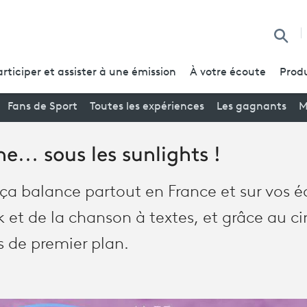
Reche
articiper et assister à une émission
À votre écoute
Produ
Fans de Sport
Toutes les expériences
Les gagnants
M
e… sous les sunlights !
ça balance partout en France et sur vos é
 et de la chanson à textes, et grâce au c
s de premier plan.