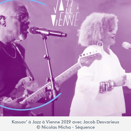
Kassav’ à Jazz à Vienne 2019 avec Jacob Desvarieux
© Nicolas Micha - Séquence