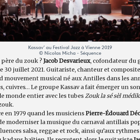
Kassav’ au Festival Jazz à Vienne 2019
© Nicolas Micha - Séquence
 père du zouk ?
Jacob Desvarieux
, cofondateur du
le 30 juillet 2021. Guitariste, chanteur et compositeu
and mouvement musical né aux Antilles dans les an
ns, cuivres… Le groupe Kassav a fait émerger un s
le monde entier avec les tubes
Zouk la sé sèl méd
 zouk.
e en 1979 quand les musiciens
Pierre-Édouard Dé
e moderniser la musique du carnaval antillais po
fluences salsa, reggae et rock, ainsi qu’aux rythmes
 kadans haïtien. Ils recrutent alors le guitariste
Ja