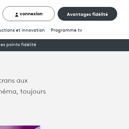
connexion
Avantages fidélité
rcher un contenu
ctions et innovation
Programme
tv
es points fidélité
crans aux
inéma, toujours