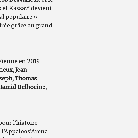
s et Kassav’ devient
al populaire ».
oirée grâce au grand
 Vienne en 2019
rieux, Jean-
oseph, Thomas
 Hamid Belhocine,
our l’histoire
 à l’Appaloos’Arena