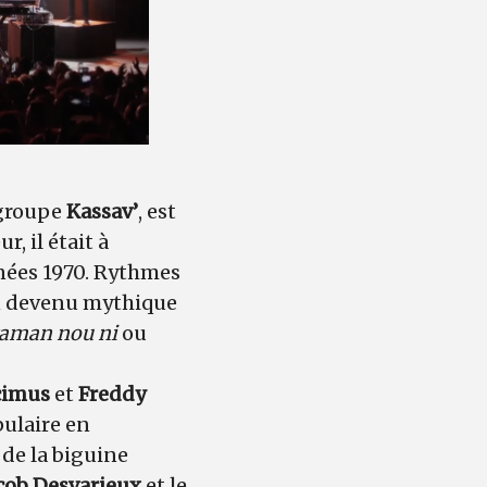
 groupe
Kassav’
, est
r, il était à
nées 1970. Rythmes
on devenu mythique
ikaman nou ni
ou
cimus
et
Freddy
pulaire en
 de la biguine
cob Desvarieux
et le