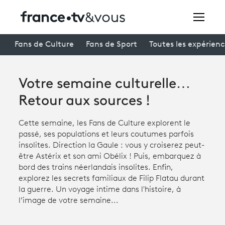
Rechercher
Fans de Culture
Fans de Sport
Toutes les expérien
Votre semaine culturelle…
Festivals
Retour aux sources !
Creators
Cette semaine, les Fans de Culture explorent le
À la une
passé, ses populations et leurs coutumes parfois
insolites. Direction la Gaule : vous y croiserez peut-
Participer et assister à une émission
être Astérix et son ami Obélix ! Puis, embarquez à
bord des trains néerlandais insolites. Enfin,
À votre écoute
explorez les secrets familiaux de Filip Flatau durant
la guerre. Un voyage intime dans l'histoire, à
Productions et innovation
l’image de votre semaine...
Programme
tv