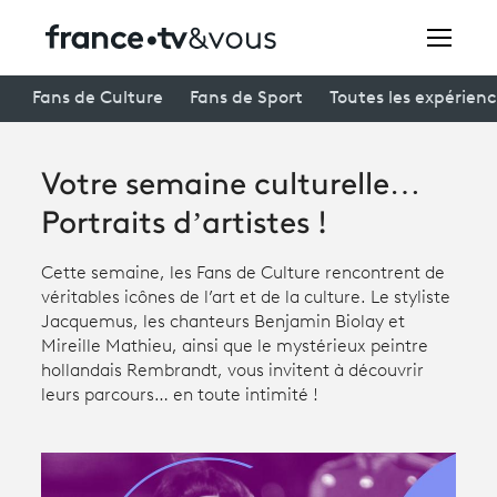
Rechercher
Fans de Culture
Fans de Sport
Toutes les expérien
Votre semaine culturelle…
Festivals
Portraits d’artistes !
Creators
Cette semaine, les Fans de Culture rencontrent de
À la une
véritables icônes de l’art et de la culture. Le styliste
Jacquemus, les chanteurs Benjamin Biolay et
Participer et assister à une émission
Mireille Mathieu, ainsi que le mystérieux peintre
hollandais Rembrandt, vous invitent à découvrir
À votre écoute
leurs parcours… en toute intimité !
Productions et innovation
Programme
tv