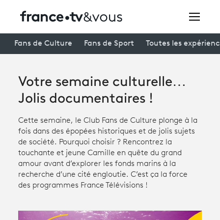
Rechercher
Fans de Culture
Fans de Sport
Toutes les expérien
Votre semaine culturelle…
Festivals
Jolis documentaires !
Creators
Cette semaine, le Club Fans de Culture plonge à la
À la une
fois dans des épopées historiques et de jolis sujets
de société. Pourquoi choisir ? Rencontrez la
Participer et assister à une émission
touchante et jeune Camille en quête du grand
amour avant d’explorer les fonds marins à la
À votre écoute
recherche d’une cité engloutie. C’est ça la force
des programmes France Télévisions !
Productions et innovation
Programme
tv