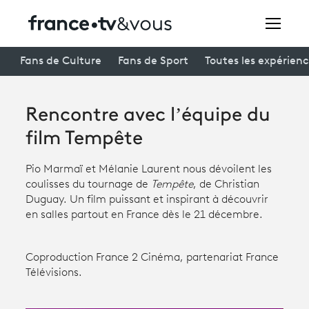
Rechercher
Fans de Culture
Fans de Sport
Toutes les expérien
Rencontre avec l’équipe du
Festivals
film Tempête
Creators
Pio Marmaï et Mélanie Laurent nous dévoilent les
À la une
coulisses du tournage de
Tempête
, de Christian
Duguay. Un film puissant et inspirant à découvrir
Participer et assister à une émission
en salles partout en France dès le 21 décembre.
À votre écoute
Coproduction France 2 Cinéma, partenariat France
Productions et innovation
Télévisions.
Programme
tv