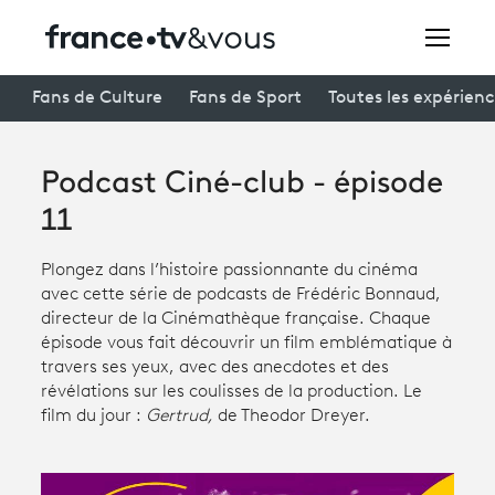
Rechercher
Fans de Culture
Fans de Sport
Toutes les expérien
Podcast Ciné-club - épisode
Festivals
11
Creators
Plongez dans l’histoire passionnante du cinéma
À la une
avec cette série de podcasts de Frédéric Bonnaud,
directeur de la Cinémathèque française. Chaque
Participer et assister à une émission
épisode vous fait découvrir un film emblématique à
travers ses yeux, avec des anecdotes et des
À votre écoute
révélations sur les coulisses de la production. Le
film du jour :
Gertrud,
de Theodor Dreyer.
Productions et innovation
Programme
tv