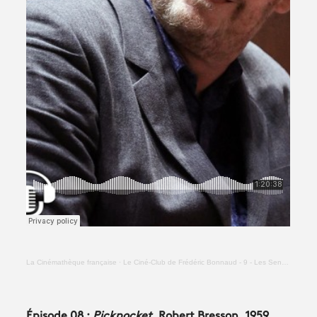
La Cinémathèque française
·
Le Ciné-Club de Frédéric Bonnaud - 9 - Les Sentiers de la gloire (Stanley Kubrick)
Épisode 08 :
Pickpocket,
Robert Bresson, 1959