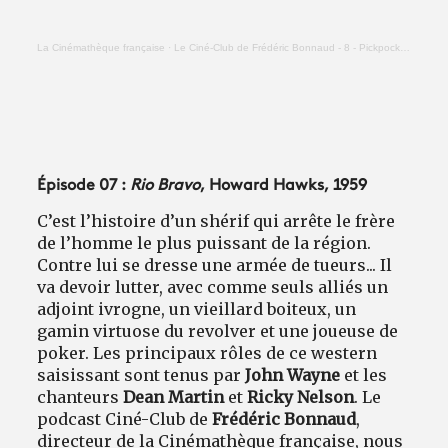
La Cinémathèque française
·
Le Ciné-Club de Frédéric Bonnaud - 8 - Pickpocket (Robert Bresson)
Épisode 07 :
Rio Bravo
, Howard Hawks, 1959
C’est l’histoire d’un shérif qui arrête le frère
de l’homme le plus puissant de la région.
Contre lui se dresse une armée de tueurs... Il
va devoir lutter, avec comme seuls alliés un
adjoint ivrogne, un vieillard boiteux, un
gamin virtuose du revolver et une joueuse de
poker. Les principaux rôles de ce western
saisissant sont tenus par
John Wayne
et les
chanteurs
Dean Martin
et
Ricky Nelson
. Le
podcast Ciné-Club de
Frédéric Bonnaud
,
directeur de la Cinémathèque française, nous