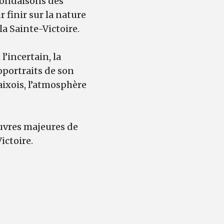
rondaisons des
r finir sur la nature
la Sainte-Victoire.
l’incertain, la
toportraits de son
aixois, l’atmosphère
uvres majeures de
Victoire.