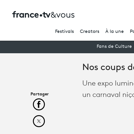
Festivals
Creators
À la une
P
Fans de Culture
Nos coups de
Une expo lumine
Partager
un carnaval niço
Partager cet article sur Facebook
Partager cet article sur X