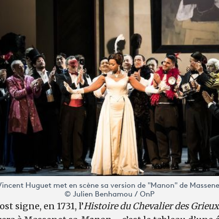
Vincent Huguet met en scène sa version de "Manon" de Massene
© Julien Benhamou / OnP
st signe, en 1731, l’
Histoire du Chevalier des Grieu