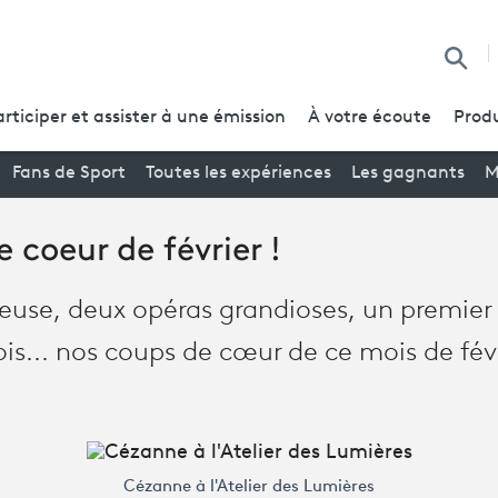
Reche
articiper et assister à une émission
À votre écoute
Produ
Fans de Sport
Toutes les expériences
Les gagnants
M
 coeur de février !
use, deux opéras grandioses, un premier 
is... nos coups de cœur de ce mois de févr
Cézanne à l'Atelier des Lumières