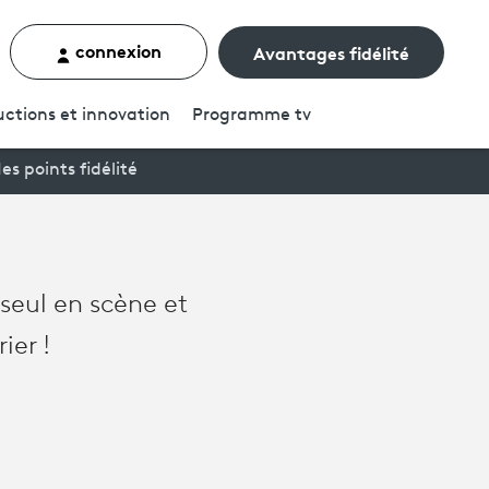
connexion
Avantages fidélité
rcher un contenu
ctions et innovation
Programme
tv
es points fidélité
seul en scène et
ier !