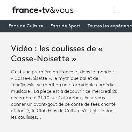
Rechercher
Fans de Culture
Fans de Sport
Toutes les expérien
Vidéo : les coulisses de «
Festivals
Casse-Noisette »
Creators
C’est une première en France et dans le monde :
À la une
« Casse-Noisette », le mythique ballet de
Tchaïkovski, se meut en une formidable comédie
Participer et assister à une émission
musicale ! La pièce est à découvrir ce mercredi 28
décembre à 21.10 sur Culturebox. Pour vous
À votre écoute
donner un avant-goût de ce conte de fées chanté
et dansé, le Club Fans de Culture s’est glissé dans
Productions et innovation
les coulisses...
Programme
tv