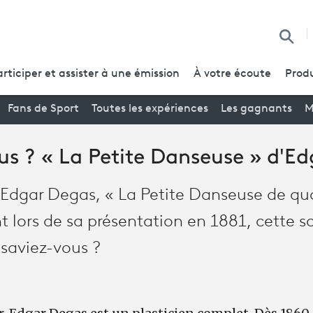
Reche
articiper et assister à une émission
À votre écoute
Produ
Fans de Sport
Toutes les expériences
Les gagnants
M
us ? « La Petite Danseuse » d'E
Edgar Degas, « La Petite Danseuse de qu
t lors de sa présentation en 1881, cette sc
 saviez-vous ?