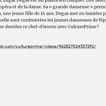
r, Edgar Degas est un plasticien complet. Dès 1860,
'opéra et de la danse. Sa « grande danseuse » pre
une jeune fille de 14 ans. Degas met en lumière p
aquelle sont confrontées les jeunes danseuses de l'é
ache derrière ce chef-d'œuvre avec CulturePrime !
ok.com/cultureprime/videos/962827024357291/