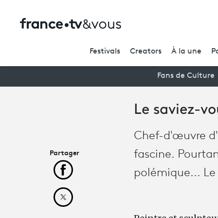
Festivals
Creators
À la une
P
Fans de Culture
Le saviez-vo
Chef-d'œuvre d'
Partager
fascine. Pourtan
polémique... Le
Partager cet article sur Facebook
Partager cet article sur X