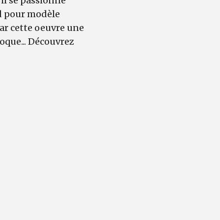
 il se passionne
nd pour modèle
ar cette oeuvre une
poque... Découvrez