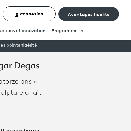
connexion
Avantages fidélité
rcher un contenu
ctions et innovation
Programme
tv
es points fidélité
dgar Degas
atorze ans »
ulpture a fait