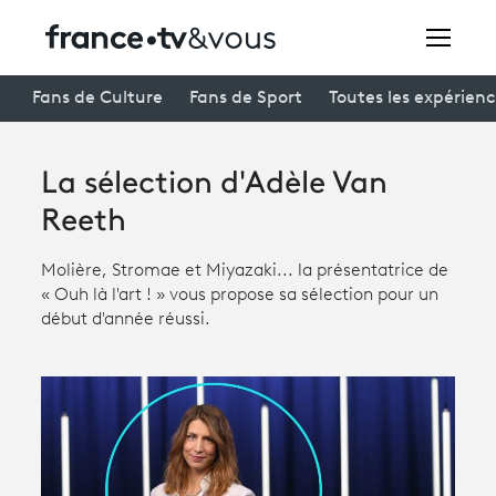
Rechercher
Fans de Culture
Fans de Sport
Toutes les expérien
La sélection d'Adèle Van
Festivals
Reeth
Creators
Molière, Stromae et Miyazaki... la présentatrice de
À la une
« Ouh là l'art ! » vous propose sa sélection pour un
début d'année réussi.
Participer et assister à une émission
À votre écoute
Productions et innovation
Programme
tv