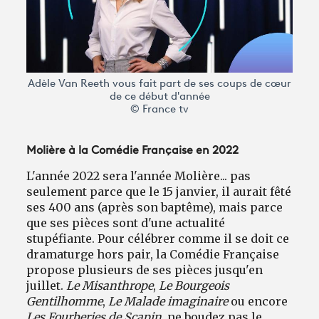
Avantages fidélité
connexion
Adèle Van Reeth vous fait part de ses coups de cœur
de ce début d'année
© France tv
Molière à la Comédie Française en 2022
L'année 2022 sera l'année Molière... pas
seulement parce que le 15 janvier, il aurait fêté
ses 400 ans (après son baptême), mais parce
que ses pièces sont d'une actualité
stupéfiante. Pour célébrer comme il se doit ce
dramaturge hors pair, la Comédie Française
propose plusieurs de ses pièces jusqu'en
juillet.
Le Misanthrope
,
Le Bourgeois
Gentilhomme
,
Le Malade imaginaire
ou encore
Les Fourberies de Scapin
, ne boudez pas le