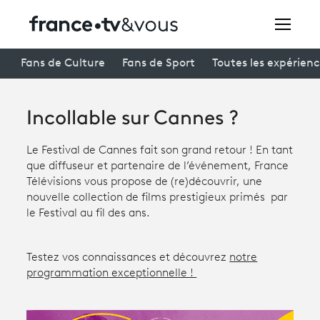
Rechercher
Fans de Culture
Fans de Sport
Toutes les expérien
Incollable sur Cannes ?
Festivals
Creators
Le Festival de Cannes fait son grand retour ! En tant
que diffuseur et partenaire de l’événement, France
À la une
Télévisions vous propose de (re)découvrir, une
nouvelle collection de films prestigieux primés par
Participer et assister à une émission
le Festival au fil des ans.
À votre écoute
Testez vos connaissances et découvrez
notre
Productions et innovation
programmation exceptionnelle !
Programme
tv