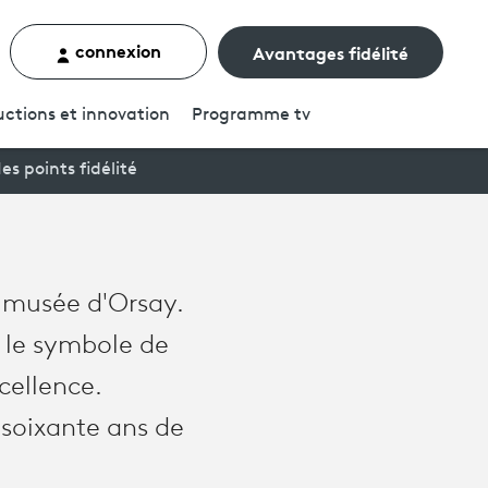
connexion
Avantages fidélité
rcher un contenu
ctions et innovation
Programme
tv
es points fidélité
 musée d'Orsay.
 le symbole de
xcellence.
 soixante ans de