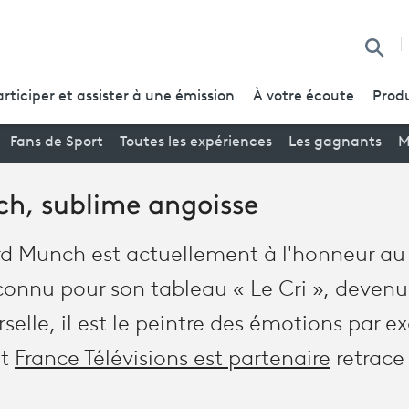
Reche
articiper et assister à une émission
À votre écoute
Produ
Fans de Sport
Toutes les expériences
Les gagnants
M
h, sublime angoisse
rd Munch est actuellement à l'honneur au
nnu pour son tableau « Le Cri », devenu
rselle, il est le peintre des émotions par e
nt
France Télévisions est partenaire
retrace