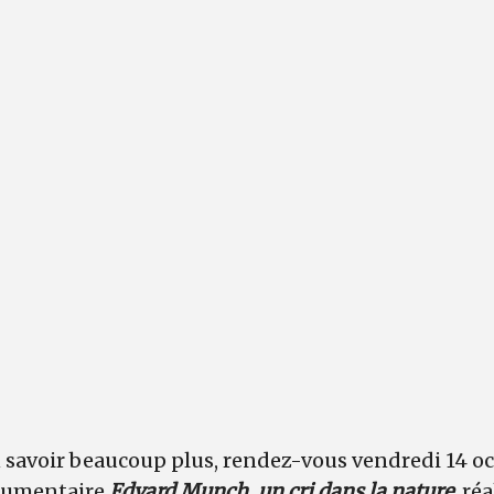
n savoir beaucoup plus, rendez-vous vendredi 14 oc
cumentaire
Edvard Munch, un cri dans la nature
, ré