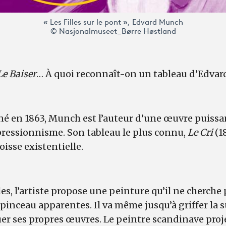
« Les Filles sur le pont », Edvard Munch
© Nasjonalmuseet_Børre Høstland
 Le Baiser
… À quoi reconnaît-on un tableau d’Edva
é en 1863, Munch est l’auteur d’une œuvre puissan
pressionnisme. Son tableau le plus connu,
Le Cri
(1
oisse existentielle.
es, l’artiste propose une peinture qu’il ne cherche p
 pinceau apparentes. Il va même jusqu’à griffer la su
r ses propres œuvres. Le peintre scandinave proj