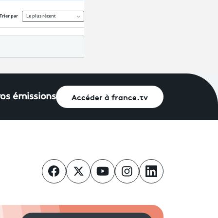
Accéder à france.tv
vos émissions