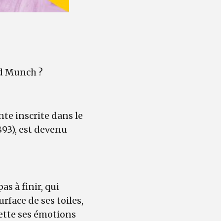
rd Munch ?
te inscrite dans le
893), est devenu
as à finir, qui
rface de ses toiles,
ette ses émotions