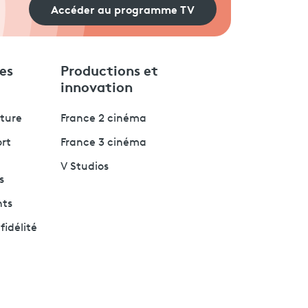
Accéder au programme TV
es
Productions et
innovation
lture
France 2 cinéma
ort
France 3 cinéma
V Studios
s
nts
fidélité