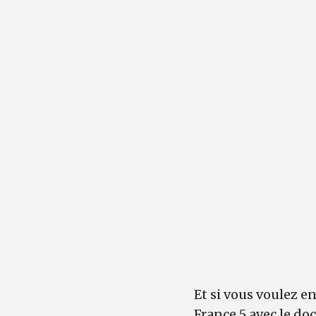
Et si vous voulez e
France 5
avec le do