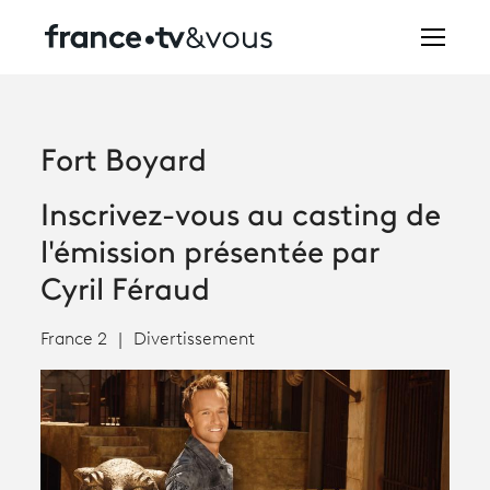
Rechercher
Fort Boyard
Festivals
Inscrivez-vous au casting de
Creators
l'émission présentée par
À la une
Cyril Féraud
Participer et assister à une émission
France 2
Divertissement
À votre écoute
Productions et innovation
Programme
tv