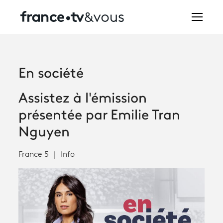
Rechercher
En société
Festivals
Assistez à l'émission
Creators
présentée par Emilie Tran
À la une
Nguyen
Participer et assister à une émission
France 5
Info
À votre écoute
Productions et innovation
Programme
tv