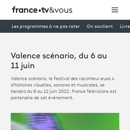
Rechercher
Les programmes à ne pas rater
On soutient
Livre
Festivals
Valence scénario, du 6 au
Creators
11 juin
À la une
Valence scénario, le Festival des raconteur.euse.s
d’histoires visuelles, sonores et musicales, se
Participer et assister à une émission
tiendra du 8 au 12 juin 2022. France Télévisions est
partenaire de cet événement.
À votre écoute
Productions et innovation
Programme
tv