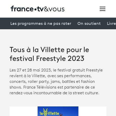
Rechercher
Les programmes à ne pas rater
On soutient
Livre
Festivals
Tous à la Villette pour le
Creators
festival Freestyle 2023
À la une
Les 27 et 28 mai 2023, le festival gratuit Freestyle
revient à la Villette, avec ses performances,
Participer et assister à une émission
concerts, roller party, jams, battles et fashion
shows. France Télévisions est partenaire de ce
À votre écoute
rendez-vous incontournable de la street culture.
Productions et innovation
Programme
tv