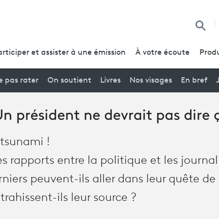
Reche
articiper et assister à une émission
À votre écoute
Produ
 pas rater
On soutient
Livres
Nos visages
En bref
Un président ne devrait pas dire ç
n tsunami !
les rapports entre la politique et les journal
niers peuvent-ils aller dans leur quête de 
ahissent-ils leur source ?