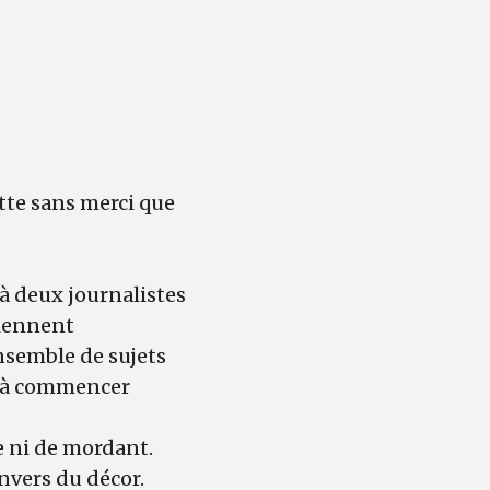
utte sans merci que
 à deux journalistes
viennent
ensemble de sujets
s, à commencer
ue ni de mordant.
envers du décor.