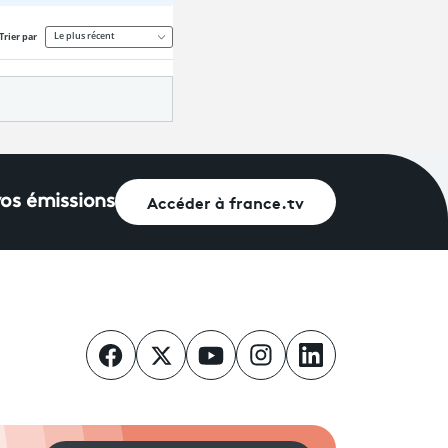
Accéder à france.tv
vos émissions