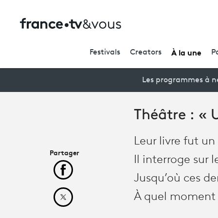
À la une
Festivals
Creators
P
Les programmes à ne
Théâtre : « 
Leur livre fut u
Partager
Il interroge sur 
Partager cet article sur Facebook
Jusqu’où ces der
À quel moment tr
Partager cet article sur X