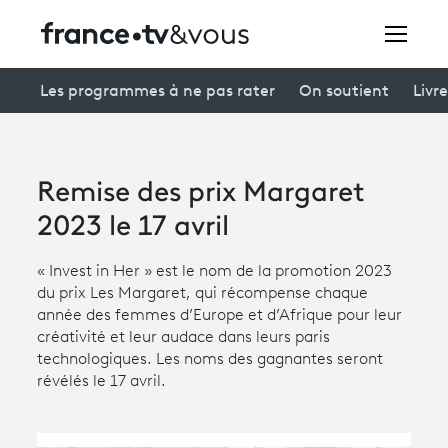
Rechercher
Les programmes à ne pas rater
On soutient
Livre
Festivals
Remise des prix Margaret
Creators
2023 le 17 avril
À la une
« Invest in Her » est le nom de la promotion 2023
du prix Les Margaret, qui récompense chaque
Participer et assister à une émission
année des femmes d’Europe et d’Afrique pour leur
créativité et leur audace dans leurs paris
À votre écoute
technologiques. Les noms des gagnantes seront
révélés le 17 avril.
Productions et innovation
Programme
tv