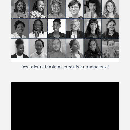
Avantages fidélité
connexion
Des talents féminins créatifs et audacieux !