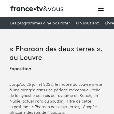
Rechercher
Les programmes à ne pas rater
On soutient
Livre
Festivals
« Pharaon des deux terres »,
Creators
au Louvre
À la une
Exposition
Participer et assister à une émission
Jusqu’au 25 juillet 2022, le musée du Louvre invite
À votre écoute
à une plongée dans une période méconnue : celle
de la dynastie des rois du royaume de Kouch, en
Productions et innovation
Nubie (actuel nord du Soudan). Titre de cette
exposition : « Pharaon des deux terres, l’épopée
Programme
tv
africaine des rois de Napata ».