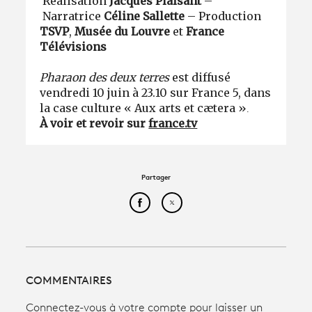
Réalisation
Jacques Plaisant
–
Narratrice
Céline Sallette
– Production
TSVP
,
Musée du Louvre
et
France
Télévisions
Pharaon des deux terres
est diffusé
vendredi 10 juin à 23.10 sur France 5, dans
la case culture « Aux arts et cætera »
.
À voir et revoir sur
france.tv
Partager
Partager cet article sur Face
Partager cet article sur
COMMENTAIRES
Connectez-vous à votre compte pour laisser un