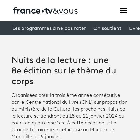
Rechercher
Les programmes à ne pas rater
On soutient
Livre
Festivals
Nuits de la lecture : une
Creators
8e édition sur le thème du
À la une
corps
Participer et assister à une émission
Organisées pour la troisième année consécutive
par le Centre national du livre (CNL) sur proposition
À votre écoute
du ministère de la Culture, les prochaines Nuits de
la lecture se tiendront du 18 au 21 janvier 2024 au
Productions et innovation
cours de quatre soirées. À cette occasion, « La
Grande Librairie » se délocalise au Mucem de
Programme
tv
Marseille le 19 janvier.