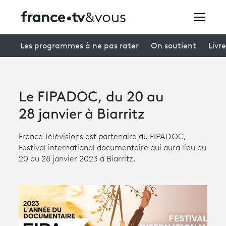
Rechercher
Les programmes à ne pas rater
On soutient
Livre
Festivals
Le FIPADOC, du 20 au
Creators
28 janvier à Biarritz
À la une
France Télévisions est partenaire du FIPADOC,
Festival international documentaire qui aura lieu du
Participer et assister à une émission
20 au 28 janvier 2023 à Biarritz.
À votre écoute
Productions et innovation
Programme
tv